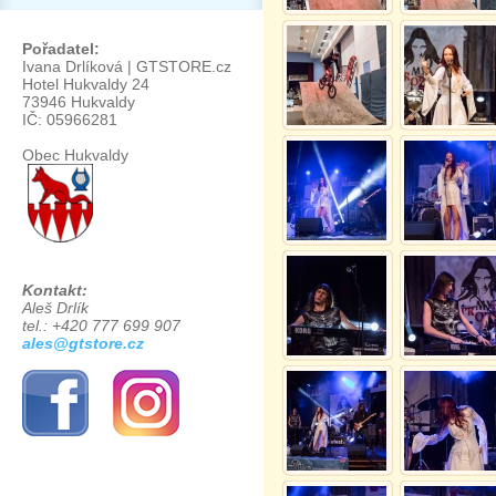
Pořadatel:
Ivana Drlíková | GTSTORE.cz
Hotel Hukvaldy 24
73946 Hukvaldy
IČ: 05966281
Obec Hukvaldy
Kontakt:
Aleš Drlík
tel.: +420 777 699 907
ales@gtstore.cz